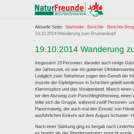
Aktuelle Seite:
Startseite
Berichte
Berichte Berg
19.10.2014 Wanderung zum Brunnenkopf
19.10.2014 Wanderung z
Insgesamt 19 Personen, darunter auch einige Gä
der Jahreszeit, es war ein goldener Oktobersonnt
Lediglich zwei Teilnehmer zogen den Genuß der Hü
musste der Gipfelgenuss in Schichten geteilt werde
Klammspitze und das Voralpenland. Manch einen vi
wir den Abzweig zum Pürschlinghöhenweg, einen Wa
teilte sich die Gruppe, während zwölf Personen u
Panormaweg, der auch mal den Einsatz von Händen
ausführlichen Einkehr auf dem August-Schuster- 
Nach einer Stärkung ging es bergab nach Linderho
es bereits als der Wanderparkplatz erreicht wurde.