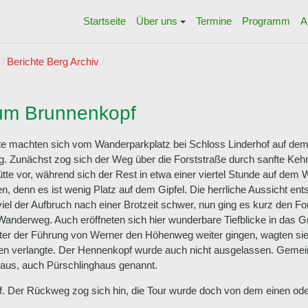
Startseite
Über uns
Termine
Programm
A
Berichte Berg Archiv
um Brunnenkopf
ste machten sich vom Wanderparkplatz bei Schloss Linderhof auf d
ag. Zunächst zog sich der Weg über die Forststraße durch sanfte Keh
tte vor, während sich der Rest in etwa einer viertel Stunde auf de
n, denn es ist wenig Platz auf dem Gipfel. Die herrliche Aussicht en
el der Aufbruch nach einer Brotzeit schwer, nun ging es kurz den F
nderweg. Auch eröffneten sich hier wunderbare Tiefblicke in das G
nter der Führung von Werner den Höhenweg weiter gingen, wagten si
 verlangte. Der Hennenkopf wurde auch nicht ausgelassen. Gemein
Haus, auch Pürschlinghaus genannt.
f. Der Rückweg zog sich hin, die Tour wurde doch von dem einen od