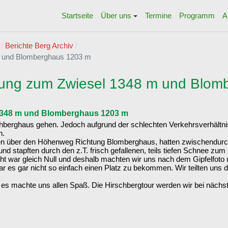
Startseite
Über uns
Termine
Programm
A
Berichte Berg Archiv
m und Blomberghaus 1203 m
ung zum Zwiesel 1348 m und Blom
1348 m und Blomberghaus 1203 m
schberghaus gehen. Jedoch aufgrund der schlechten Verkehrsverhältnis
n.
en über den Höhenweg Richtung Blomberghaus, hatten zwischendurch 
stapften durch den z.T. frisch gefallenen, teils tiefen Schnee zum
cht war gleich Null und deshalb machten wir uns nach dem Gipfelfoto
s gar nicht so einfach einen Platz zu bekommen. Wir teilten uns d
 es machte uns allen Spaß. Die Hirschbergtour werden wir bei nächs
e Esterberg Alm
ng zur Tutzinger Hütte 1.327 m