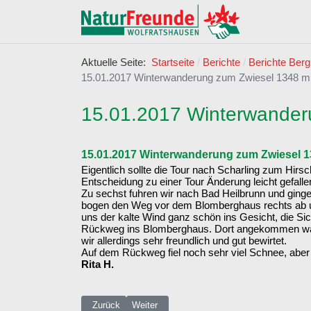
Aktuelle Seite:
Startseite
Berichte
Berichte Berg
15.01.2017 Winterwanderung zum Zwiesel 1348 
15.01.2017 Winterwander
15.01.2017 Winterwanderung zum Zwiesel 
Eigentlich sollte die Tour nach Scharling zum Hir
Entscheidung zu einer Tour Änderung leicht gefalle
Zu sechst fuhren wir nach Bad Heilbrunn und ging
bogen den Weg vor dem Blomberghaus rechts ab und 
uns der kalte Wind ganz schön ins Gesicht, die Si
Rückweg ins Blomberghaus. Dort angekommen war e
wir allerdings sehr freundlich und gut bewirtet.
Auf dem Rückweg fiel noch sehr viel Schnee, aber
Rita H.
Vorheriger Beitrag: 29.01.2017 Schneeschuhtour auf di
Nächster Beitrag: 26.12.2016 Winterwanderu
Zurück
Weiter