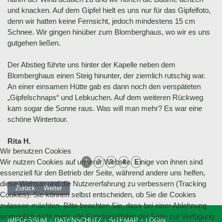
und knacken. Auf dem Gipfel hielt es uns nur für das Gipfelfoto,
denn wir hatten keine Fernsicht, jedoch mindestens 15 cm
Schnee. Wir gingen hinüber zum Blomberghaus, wo wir es uns
gutgehen ließen.
Der Abstieg führte uns hinter der Kapelle neben dem
Blomberghaus einen Steig hinunter, der ziemlich rutschig war.
An einer einsamen Hütte gab es dann noch den verspäteten
„Gipfelschnaps“ und Lebkuchen. Auf dem weiteren Rückweg
kam sogar die Sonne raus. Was will man mehr? Es war eine
schöne Wintertour.
Rita H.
Wir benutzen Cookies
Wir nutzen Cookies auf unserer Website. Einige von ihnen sind
1
2
3
4
5
essenziell für den Betrieb der Seite, während andere uns helfen,
diese Website und die Nutzererfahrung zu verbessern (Tracking
Vorheriger Beitrag: 26.12.2018 Tutzinger Hütte
Nächster Beitrag: 18.11.2018 Aueralm und Fockenstein
Zurück
Weiter
Cookies). Sie können selbst entscheiden, ob Sie die Cookies
zulassen möchten. Bitte beachten Sie, dass bei einer Ablehnung
womöglich nicht mehr alle Funktionalitäten der Seite zur Verfügung
IMPRESSUM
DATENSCHUTZ
SITEMAP
LOGIN