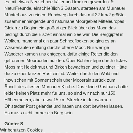
es mit etwas Neuschnee kälter und trocken geworden. 9
NaturFreunde, einschließlich 3 Gästen, starteten am Murnauer
Münterhaus zu einem Rundweg durch das mit 32 km/2 größte,
zusammenhängende und naturnahe Moorgebiet Mitteleuropas.
Gleich zu Beginn ein großartiger Blick über das Moor, das
bedingt durch die Eiszeit einmal ein See war. Die Berggipfel in
Wolken, manchmal ein paar Schneeflocken so ging es an
Wasserläufen entlang durchs offene Moor. Nur wenige
Wanderer kamen uns entgegen, dafür einige Reiter die den
gefrorenen Moorboden nutzten. Über Bohlenstege durch dickes
Moos mit Heidekraut und Birken bewachsen und zu einer Hütte
die zu einer kurzen Rast einlud. Weiter durch den Wald und
inzwischen mit Sonnenschein über Moosrain zurück zum
Ähndl, der ältesten Murnauer Kirche. Das kleine Gasthaus hatte
leider keinen Platz mehr für uns, so sind wir nach nur 150
Höhenmetern, aber etwa 15 km Strecke in der warmen
Ohlstadter Post gelandet und haben uns dort bewirten lassen.
Es muss nicht immer ein Berg sein.
Günter S
Wir benutzen Cookies