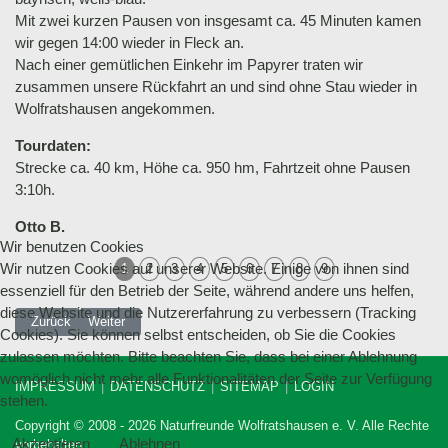
Mit zwei kurzen Pausen von insgesamt ca. 45 Minuten kamen
wir gegen 14:00 wieder in Fleck an.
Nach einer gemütlichen Einkehr im Papyrer traten wir
zusammen unsere Rückfahrt an und sind ohne Stau wieder in
Wolfratshausen angekommen.
Tourdaten:
Strecke ca. 40 km, Höhe ca. 950 hm, Fahrtzeit ohne Pausen
3:10h.
Otto B.
Wir benutzen Cookies
Wir nutzen Cookies auf unserer Website. Einige von ihnen sind
1
2
3
4
5
6
7
8
9
essenziell für den Betrieb der Seite, während andere uns helfen,
diese Website und die Nutzererfahrung zu verbessern (Tracking
Vorheriger Beitrag: 09.06.2024 MTB-Tour zur Hochthörlehütte
Nächster Beitrag: 05.05.2024 Radtour von Holzkirchen zum T
Zurück
Weiter
Cookies). Sie können selbst entscheiden, ob Sie die Cookies
zulassen möchten. Bitte beachten Sie, dass bei einer Ablehnung
womöglich nicht mehr alle Funktionalitäten der Seite zur Verfügung
IMPRESSUM
DATENSCHUTZ
SITEMAP
LOGIN
stehen.
Copyright © 2008 - 2026 Naturfreunde Wolfratshausen e. V. Alle Rechte
Akzeptieren
Ablehnen
vorbehalten.