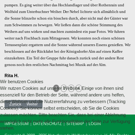
pumpen. Es ging weiter über das Hochlandlager und über Rothenrain und
Wolfsöd zum Unterbuchner Weiher. Der Nebel lichtete sich allmählich und
die Sonne blinzelte schon ein bisschen durch, aber nicht mal der Günter war
zum Schwimmen zu bewegen. Wir ließen dann die schöne Stimmung des
Weihers auf uns wirken und machten zumindest ein paar Fotos. Wir fuhren
weiter nach Fischbach zum Mittagessen. Wir konnten noch einen schönen
Terrassenplatz ergattern und die Sonne während unseres Essens genießen. Wir
beschlossen auf der Rückfahrt bei der Königsdorfer Alm auf einen Kaffee
einzukehren. Ein Teil der Gruppe fuhr danach zurück und der andere Rest
genoss noch den restlichen Nachmittag bei Musik auf der Alm.
Rita H.
Wir benutzen Cookies
Wir nutzen Cookies auf unserer Website. Einige von ihnen sind
1
2
3
4
essenziell für den Betrieb der Seite, während andere uns helfen,
diese Website und die Nutzererfahrung zu verbessern (Tracking
Vorheriger Beitrag: 05.10.2014 MTB-Tour von Oberau zur Enningalm
Nächster Beitrag: 14.09.2014 - Biketour zum Pendling
Zurück
Weiter
Cookies). Sie können selbst entscheiden, ob Sie die Cookies
zulassen möchten. Bitte beachten Sie, dass bei einer Ablehnung
womöglich nicht mehr alle Funktionalitäten der Seite zur Verfügung
IMPRESSUM
DATENSCHUTZ
SITEMAP
LOGIN
stehen.