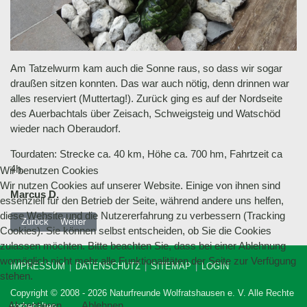
Am Tatzelwurm kam auch die Sonne raus, so dass wir sogar
draußen sitzen konnten. Das war auch nötig, denn drinnen war
alles reserviert (Muttertag!). Zurück ging es auf der Nordseite
des Auerbachtals über Zeisach, Schweigsteig und Watschöd
wieder nach Oberaudorf.
Tourdaten: Strecke ca. 40 km, Höhe ca. 700 hm, Fahrtzeit ca
4h.
Wir benutzen Cookies
Wir nutzen Cookies auf unserer Website. Einige von ihnen sind
Marcus D.
essenziell für den Betrieb der Seite, während andere uns helfen,
diese Website und die Nutzererfahrung zu verbessern (Tracking
Vorheriger Beitrag: 17.05.2015 Biketour Trauchbergrunde
Nächster Beitrag: 09 - 12.10.2014 Taubertalradeln
Zurück
Weiter
Cookies). Sie können selbst entscheiden, ob Sie die Cookies
zulassen möchten. Bitte beachten Sie, dass bei einer Ablehnung
womöglich nicht mehr alle Funktionalitäten der Seite zur Verfügung
IMPRESSUM
DATENSCHUTZ
SITEMAP
LOGIN
stehen.
Copyright © 2008 - 2026 Naturfreunde Wolfratshausen e. V. Alle Rechte
Akzeptieren
Ablehnen
vorbehalten.