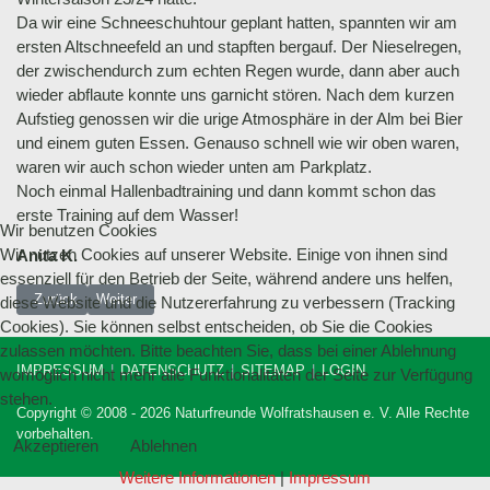
Da wir eine Schneeschuhtour geplant hatten, spannten wir am
ersten Altschneefeld an und stapften bergauf. Der Nieselregen,
der zwischendurch zum echten Regen wurde, dann aber auch
wieder abflaute konnte uns garnicht stören. Nach dem kurzen
Aufstieg genossen wir die urige Atmosphäre in der Alm bei Bier
und einem guten Essen. Genauso schnell wie wir oben waren,
waren wir auch schon wieder unten am Parkplatz.
Noch einmal Hallenbadtraining und dann kommt schon das
erste Training auf dem Wasser!
Wir benutzen Cookies
Wir nutzen Cookies auf unserer Website. Einige von ihnen sind
Anita K.
essenziell für den Betrieb der Seite, während andere uns helfen,
Vorheriger Beitrag: 15.03.2024 Eskimotiertraining mit den Naturfreunden
Nächster Beitrag: 08.03.2024 Ausbildungsabend - Notfallmaß
Zurück
Weiter
diese Website und die Nutzererfahrung zu verbessern (Tracking
Cookies). Sie können selbst entscheiden, ob Sie die Cookies
zulassen möchten. Bitte beachten Sie, dass bei einer Ablehnung
IMPRESSUM
DATENSCHUTZ
SITEMAP
LOGIN
womöglich nicht mehr alle Funktionalitäten der Seite zur Verfügung
stehen.
Copyright © 2008 - 2026 Naturfreunde Wolfratshausen e. V. Alle Rechte
vorbehalten.
Akzeptieren
Ablehnen
Weitere Informationen
|
Impressum