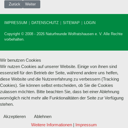
Vorheriger Beitrag: 14.-21.05.2016 Pfingstfreizeit Pustertal
Nächster Beitrag: 11.04.2016 Rollentraining
Zurück
Weiter
IMPRESSUM
DATENSCHUTZ
SITEMAP
LOGIN
Copyright © 2008 - 2026 Naturfreunde Wolfratshausen e. V. Alle Rechte
vorbehalten.
Wir benutzen Cookies
Wir nutzen Cookies auf unserer Website. Einige von ihnen sind
essenziell für den Betrieb der Seite, während andere uns helfen,
diese Website und die Nutzererfahrung zu verbessern (Tracking
Cookies). Sie können selbst entscheiden, ob Sie die Cookies
zulassen möchten. Bitte beachten Sie, dass bei einer Ablehnung
womöglich nicht mehr alle Funktionalitäten der Seite zur Verfügung
stehen.
Akzeptieren
Ablehnen
Weitere Informationen
|
Impressum