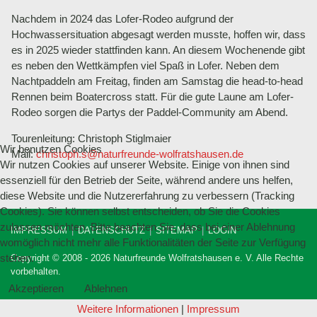
Nachdem in 2024 das Lofer-Rodeo aufgrund der
Hochwassersituation abgesagt werden musste, hoffen wir, dass
es in 2025 wieder stattfinden kann. An diesem Wochenende gibt
es neben den Wettkämpfen viel Spaß in Lofer. Neben dem
Nachtpaddeln am Freitag, finden am Samstag die head-to-head
Rennen beim Boatercross statt. Für die gute Laune am Lofer-
Rodeo sorgen die Partys der Paddel-Community am Abend.
Tourenleitung: Christoph Stiglmaier
Wir benutzen Cookies
Mail:
christoph.s@naturfreunde-wolfratshausen.de
Wir nutzen Cookies auf unserer Website. Einige von ihnen sind
essenziell für den Betrieb der Seite, während andere uns helfen,
diese Website und die Nutzererfahrung zu verbessern (Tracking
Cookies). Sie können selbst entscheiden, ob Sie die Cookies
zulassen möchten. Bitte beachten Sie, dass bei einer Ablehnung
IMPRESSUM
DATENSCHUTZ
SITEMAP
LOGIN
womöglich nicht mehr alle Funktionalitäten der Seite zur Verfügung
stehen.
Copyright © 2008 - 2026 Naturfreunde Wolfratshausen e. V. Alle Rechte
vorbehalten.
Akzeptieren
Ablehnen
Weitere Informationen
|
Impressum