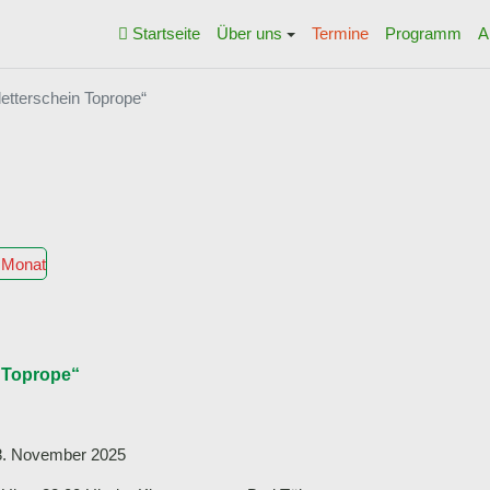
Startseite
Über uns
Termine
Programm
A
letterschein Toprope“
 Monat
n Toprope“
28. November 2025