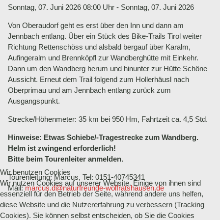
Sonntag, 07. Juni 2026 08:00 Uhr - Sonntag, 07. Juni 2026
Von Oberaudorf geht es erst über den Inn und dann am
Jennbach entlang. Über ein Stück des Bike-Trails Tirol weiter
Richtung Rettenschöss und alsbald bergauf über Karalm,
Aufingeralm und Brennköpfl zur Wandberghütte mit Einkehr.
Dann um den Wandberg herum und hinunter zur Hütte Schöne
Aussicht. Erneut dem Trail folgend zum Hollerhäusl nach
Oberprimau und am Jennbach entlang zurück zum
Ausgangspunkt.
Strecke/Höhenmeter: 35 km bei 950 Hm, Fahrtzeit ca. 4,5 Std.
Hinweise: Etwas Schiebe/-Tragestrecke zum Wandberg.
Helm ist zwingend erforderlich!
Bitte beim Tourenleiter anmelden.
Wir benutzen Cookies
Tourenleitung: Marcus, Tel: 0151-40745341
Wir nutzen Cookies auf unserer Website. Einige von ihnen sind
Mail:
marcus.d@naturfreunde-wolfratshausen.de
essenziell für den Betrieb der Seite, während andere uns helfen,
diese Website und die Nutzererfahrung zu verbessern (Tracking
Cookies). Sie können selbst entscheiden, ob Sie die Cookies