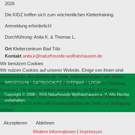
2026
Die KIDZ treffen sich zum wöchentlichen Klettertraining.
Anmeldung erforderlich!
Durchführung: Anita K. & Thomas L.
Ort
Kletterzentrum Bad Tölz
Kontakt
anita.k@naturfreunde-wolfratshausen.de
Wir benutzen Cookies
Wir nutzen Cookies auf unserer Website. Einige von ihnen sind
essenziell für den Betrieb der Seite, während andere uns helfen,
IMPRESSUM
DATENSCHUTZ
SITEMAP
LOGIN
diese Website und die Nutzererfahrung zu verbessern (Tracking
Cookies). Sie können selbst entscheiden, ob Sie die Cookies
Copyright © 2008 - 2026 Naturfreunde Wolfratshausen e. V. Alle Rechte
zulassen möchten. Bitte beachten Sie, dass bei einer Ablehnung
vorbehalten.
womöglich nicht mehr alle Funktionalitäten der Seite zur Verfügung
stehen.
Akzeptieren
Ablehnen
Weitere Informationen
|
Impressum