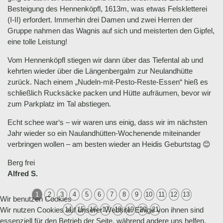
Besteigung des Hennenköpfl, 1613m, was etwas Felskletterei
(I-II) erfordert. Immerhin drei Damen und zwei Herren der
Gruppe nahmen das Wagnis auf sich und meisterten den Gipfel,
eine tolle Leistung!
Vom Hennenköpfl stiegen wir dann über das Tiefental ab und
kehrten wieder über die Längenbergalm zur Neulandhütte
zurück. Nach einem „Nudeln-mit-Pesto-Reste-Essen“ hieß es
schließlich Rucksäcke packen und Hütte aufräumen, bevor wir
zum Parkplatz im Tal abstiegen.
Echt schee war‘s – wir waren uns einig, dass wir im nächsten
Jahr wieder so ein Naulandhütten-Wochenende miteinander
verbringen wollen – am besten wieder an Heidis Geburtstag 😊
Berg frei
Alfred S.
1
2
3
4
5
6
7
8
9
10
11
12
13
Wir benutzen Cookies
Wir nutzen Cookies auf unserer Website. Einige von ihnen sind
14
15
16
17
18
19
20
21
essenziell für den Betrieb der Seite, während andere uns helfen,