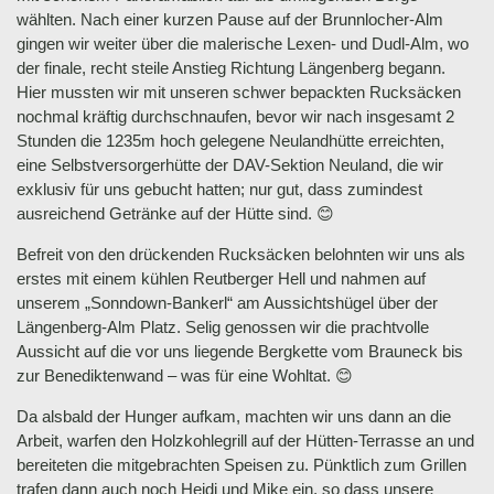
wählten. Nach einer kurzen Pause auf der Brunnlocher-Alm
gingen wir weiter über die malerische Lexen- und Dudl-Alm, wo
der finale, recht steile Anstieg Richtung Längenberg begann.
Hier mussten wir mit unseren schwer bepackten Rucksäcken
nochmal kräftig durchschnaufen, bevor wir nach insgesamt 2
Stunden die 1235m hoch gelegene Neulandhütte erreichten,
eine Selbstversorgerhütte der DAV-Sektion Neuland, die wir
exklusiv für uns gebucht hatten; nur gut, dass zumindest
ausreichend Getränke auf der Hütte sind. 😊
Befreit von den drückenden Rucksäcken belohnten wir uns als
erstes mit einem kühlen Reutberger Hell und nahmen auf
unserem „Sonndown-Bankerl“ am Aussichtshügel über der
Längenberg-Alm Platz. Selig genossen wir die prachtvolle
Aussicht auf die vor uns liegende Bergkette vom Brauneck bis
zur Benediktenwand – was für eine Wohltat. 😊
Da alsbald der Hunger aufkam, machten wir uns dann an die
Arbeit, warfen den Holzkohlegrill auf der Hütten-Terrasse an und
bereiteten die mitgebrachten Speisen zu. Pünktlich zum Grillen
trafen dann auch noch Heidi und Mike ein, so dass unsere