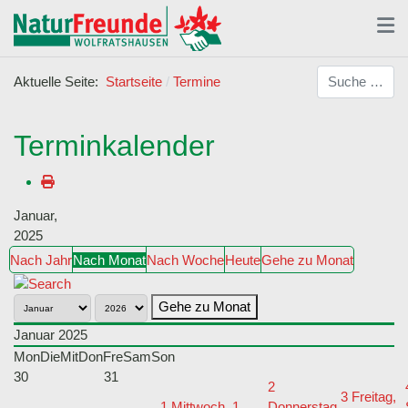
Suchen
Aktuelle Seite:
Startseite
Termine
Terminkalender
Januar,
2025
Nach Jahr
Nach Monat
Nach Woche
Heute
Gehe zu Monat
Gehe zu Monat
Januar 2025
Mon
Die
Mit
Don
Fre
Sam
Son
30
31
2
3
Freitag,
1
Mittwoch, 1.
Donnerstag,