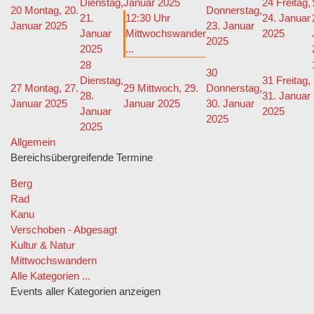
Dienstag,
Januar 2025
24
Freitag,
20
Montag, 20.
Donnerstag,
21.
12:30 Uhr
24. Januar
Januar 2025
23. Januar
Januar
Mittwochswander
2025
2025
2025
...
28
30
Dienstag,
31
Freitag,
27
Montag, 27.
29
Mittwoch, 29.
Donnerstag,
28.
31. Januar
Januar 2025
Januar 2025
30. Januar
Januar
2025
2025
2025
Allgemein
Bereichsübergreifende Termine
Berg
Rad
Kanu
Verschoben - Abgesagt
Kultur & Natur
Mittwochswandern
Alle Kategorien ...
Events aller Kategorien anzeigen