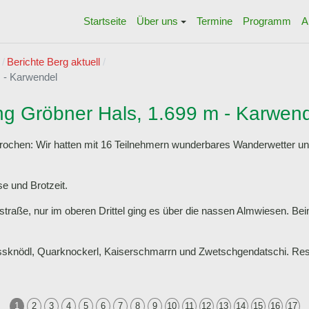
Startseite
Über uns
Termine
Programm
A
Berichte Berg aktuell
 - Karwendel
g Gröbner Hals, 1.699 m - Karwen
prochen: Wir hatten mit 16 Teilnehmern wunderbares Wanderwetter u
e und Brotzeit.
straße, nur im oberen Drittel ging es über die nassen Almwiesen. B
ressknödl, Quarknockerl, Kaiserschmarrn und Zwetschgendatschi. 
1
2
3
4
5
6
7
8
9
10
11
12
13
14
15
16
17